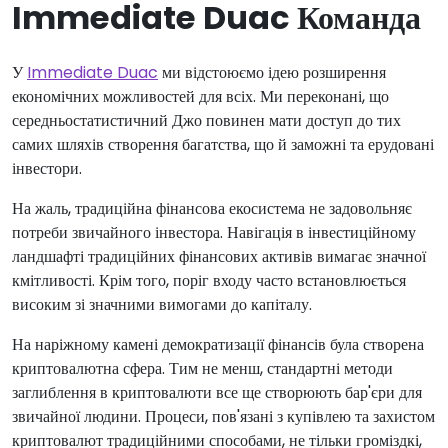
Immediate Duac Команда
У
Immediate Duac
ми відстоюємо ідею розширення
економічних можливостей для всіх. Ми переконані, що
середньостатистичний Джо повинен мати доступ до тих
самих шляхів створення багатства, що й заможні та ерудовані
інвестори.
На жаль, традиційна фінансова екосистема не задовольняє
потреби звичайного інвестора. Навігація в інвестиційному
ландшафті традиційних фінансових активів вимагає значної
кмітливості. Крім того, поріг входу часто встановлюється
високим зі значними вимогами до капіталу.
На наріжному камені демократизації фінансів була створена
криптовалютна сфера. Тим не менш, стандартні методи
заглиблення в криптовалюти все ще створюють бар'єри для
звичайної людини. Процеси, пов'язані з купівлею та захистом
криптовалют традиційними способами, не тільки громіздкі,