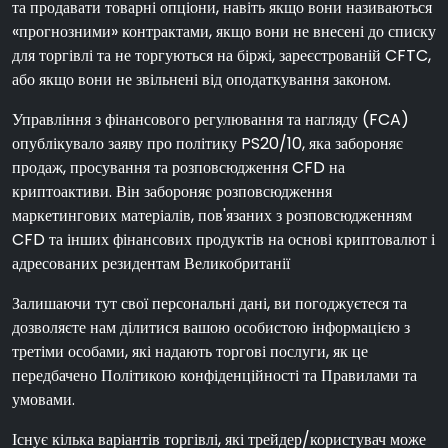
та продавати товарні опціони, навіть якщо вони називаються
«прогнозними» контрактами, якщо вони не внесені до списку
для торгівлі та не торгуються на біржі, зареєстрованій CFTC,
або якщо вони не звільнені від оподаткування законом.
Управління з фінансового регулювання та нагляду (FCA)
опублікувало заяву про політику PS20/10, яка забороняє
продаж, просування та розповсюдження CFD на
криптоактиви. Він забороняє розповсюдження
маркетингових матеріалів, пов'язаних з розповсюдженням
CFD та інших фінансових продуктів на основі криптовалют і
адресованих резидентам Великобританії
Залишаючи тут свої персональні дані, ви погоджуєтеся та
дозволяєте нам ділитися вашою особистою інформацією з
третіми особами, які надають торгові послуги, як це
передбачено Політикою конфіденційності та Правилами та
умовами.
Існує кілька варіантів торгівлі, які трейдер/користувач може