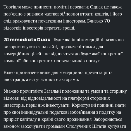
Торгівля може принести помітні переваги; Однак це також
пов'язано з ризиком часткової/повної втрати коштів, і його
слід враховувати початковим інвесторам. Близько 70
відсотків інвесторів втратять гроші.
#Immediate Duac
і будь-які інші комерційні назви, що
використовуються на сайті, призначені тільки для
комерційних цілей і не відносяться до будь-якої конкретної
компанії або конкретних постачальників послуг.
Відео призначене лише для комерційної презентації та
ілюстрації, а всі учасники є акторами.
Уважно прочитайте Загальні положення та умови та сторінку
відмови від відповідальності на платформі сторонніх
інвесторів, перш ніж інвестувати. Користувачі повинні знати
про свої індивідуальні податкові зобов'язання з податку на
приріст капіталу в країні свого проживання. Забороняється
законом заохочувати громадян Сполучених Штатів купувати