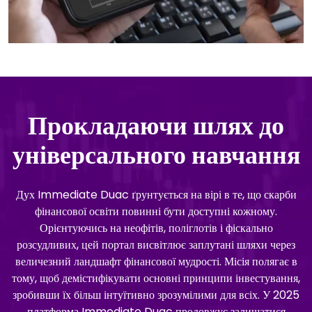
Прокладаючи шлях до
універсального навчання
Дух Immediate Duac ґрунтується на вірі в те, що скарби
фінансової освіти повинні бути доступні кожному.
Орієнтуючись на неофітів, поліглотів і фіскально
розсудливих, цей портал висвітлює заплутані шляхи через
величезний ландшафт фінансової мудрості. Місія полягає в
тому, щоб демістифікувати основні принципи інвестування,
зробивши їх більш інтуїтивно зрозумілими для всіх. У 2025
платформа Immediate Duac продовжує залишатися