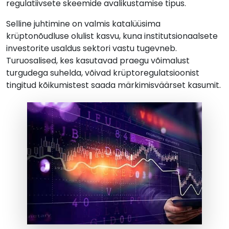
regulatiivsete skeemide avalikustamise tipus.
Selline juhtimine on valmis katalüüsima
krüptonõudluse olulist kasvu, kuna institutsionaalsete
investorite usaldus sektori vastu tugevneb.
Turuosalised, kes kasutavad praegu võimalust
turgudega suhelda, võivad krüptoregulatsioonist
tingitud kõikumistest saada märkimisväärset kasumit.