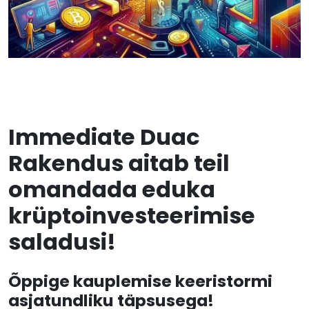
Immediate Duac
Rakendus aitab teil
omandada eduka
krüptoinvesteerimise
saladusi!
Õppige kauplemise keeristormi
asjatundliku täpsusega!