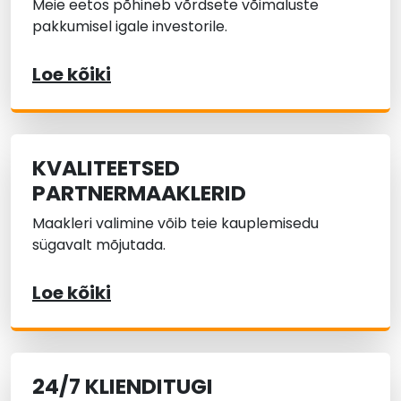
Meie eetos põhineb võrdsete võimaluste
pakkumisel igale investorile.
Loe kõiki
KVALITEETSED
PARTNERMAAKLERID
Maakleri valimine võib teie kauplemisedu
sügavalt mõjutada.
Loe kõiki
24/7 KLIENDITUGI