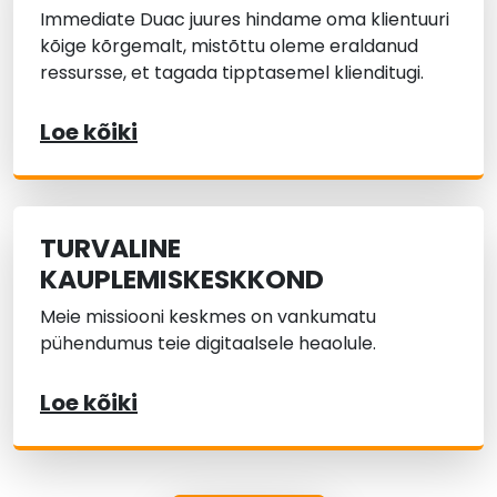
Immediate Duac juures hindame oma klientuuri
kõige kõrgemalt, mistõttu oleme eraldanud
ressursse, et tagada tipptasemel klienditugi.
Loe kõiki
TURVALINE
KAUPLEMISKESKKOND
Meie missiooni keskmes on vankumatu
pühendumus teie digitaalsele heaolule.
Loe kõiki