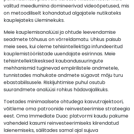
valitud meediumina domineerivad videoõpetused, mis
on metoodiliselt kohandatud algajatele nutikateks
kauplejateks üleminekuks.
Meie kauplemisanalüüsi ja ohtude leevendamise
seadmete tõhusus on võrreldamatu. Uhkus paisub
meie sees, kui oleme tehisintellektiga infundeeritud
kauplemistööriistade uuendajate esirinnas. Meie
tehisintellektikesksed kaubandusuuringute
mehhanismid tuginevad empiirilistele andmetele,
tunnistades mahukate andmete sügavat mõju turu
ebastabiilsusele. Riskijuhtimise puhul osutub
suurandmete analüüsi rohkus hädavajalikuks.
Toetades minimaalsete ohtudega kasvutrajektoori,
võitleme oma patroonide reinvesteerimise strateegia
eest. Oma Immediate Duac platvormi kaudu pakume
vahendeid kasumi reinvesteerimiseks kiirendatud
laienemiseks, säilitades samal ajal sujuva