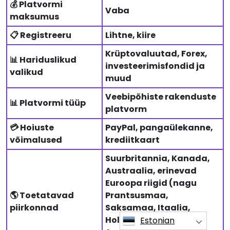
💰 Platvormi
Vaba
maksumus
📋 Registreeru
Lihtne, kiire
Krüptovaluutad, Forex,
📊 Hariduslikud
investeerimisfondid ja
valikud
muud
Veebipõhiste rakenduste
📊 Platvormi tüüp
platvorm
💳 Hoiuste
PayPal, pangaülekanne,
võimalused
krediitkaart
Suurbritannia, Kanada,
Austraalia, erinevad
Euroopa riigid (nagu
🌎 Toetatavad
Prantsusmaa,
piirkonnad
Saksamaa, Itaalia,
Holland), enamik
Estonian