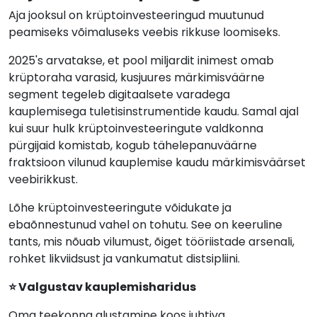
Aja jooksul on krüptoinvesteeringud muutunud
peamiseks võimaluseks veebis rikkuse loomiseks.
2025's arvatakse, et pool miljardit inimest omab
krüptoraha varasid, kusjuures märkimisväärne
segment tegeleb digitaalsete varadega
kauplemisega tuletisinstrumentide kaudu. Samal ajal
kui suur hulk krüptoinvesteeringute valdkonna
pürgijaid komistab, kogub tähelepanuväärne
fraktsioon vilunud kauplemise kaudu märkimisväärset
veebirikkust.
Lõhe krüptoinvesteeringute võidukate ja
ebaõnnestunud vahel on tohutu. See on keeruline
tants, mis nõuab vilumust, õiget tööriistade arsenali,
rohket likviidsust ja vankumatut distsipliini.
⭐ Valgustav kauplemisharidus
Oma teekonna alustamine koos juhtiva