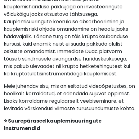
kauplemishariduse pakkujaga on investeeringute
võidukäigu jaoks otsustava tähtsusega.
Kauplemisuuringute keerukuse absorbeerimine ja
kauplemisriski ohjade omandamine on heaolu jaoks
hädavajalik. Tänane turg on täis krüptokaubanduse
kursusi, kuid enamik neist ei suuda pakkuda olulist
oskuste omandamist. Immediate Duac platvorm
tõuseb sündmusele avangardse hariduskeskusega,
mis pakub ülevaadet nii krüpto hetketehingutest kui
ka krüptotuletisinstrumentidega kauplemisest.
Meie juhendav sisu, mis on esitatud videoõpetustes, on
hoolikalt korraldatud, et edendada sujuvat õppimist.
Lisaks korraldame regulaarselt veebiseminare, et
levitada värskendusi viimaste turusuundumuste kohta.
⭐ Suurepärased kauplemisuuringute
instrumendid