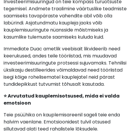
Investeerimisuuringud on teie kompass turuotsuste
tegemisel. Andmete traalimine väärtuslike teadmiste
saamiseks tavapäraste vahendite abil võib olla
labürindi. Asjatundmatu kaupleja jaoks võib
kauplemisuuringute nüansside mõistmiseks ja
kasumlike tulemuste saamiseks kuluda kuid.
Immediate Duac ametlik veebisait likvideerib need
keerukused, andes teile tööriistad, mis muudavad
investeerimisuuringute protsessi sujuvamaks. Tehnilisi
üksikasju destilleerides võimaldavad need tööriistad
isegi kõige rohelisematel kauplejatel neid pärast
tundidepikkust tutvumist tõhusalt kasutada.
⭐ Arvutatud kauplemisotsused, mida ei valda
emotsioon
Teie psüühika on kauplemisareenil sageli teie enda
halvim vaenlane. Emotsioonidest tulvil otsused
sillutavad alati teed rahalistele lõksudele.