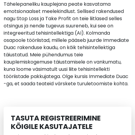
Tähelepaneliku kauplejana peate kasvatama
emotsionaalset meelekindlust. Sellised rakendused
nagu Stop Loss ja Take Profit on teie liitlased selles
otsingus ja nende tugevus suureneb, kui see on
integreeritud tehisintellektiga (AI). Kolmanda
osapoole tööriistad, millele pääseb juurde Immediate
Duac rakenduse kaudu, on kõik tehisintellektiga
täiustatud. Meie pühendumus teie
kauplemiskogemuse täiustamisele on vankumatu,
kuna loome väsimatult uusi liite tehisintellekti
tööriistade pakkujatega. Olge kursis Immediate Duac
-ga, et saada teateid värskete turuletoomiste kohta.
TASUTA REGISTREERIMINE
KÕIGILE KASUTAJATELE