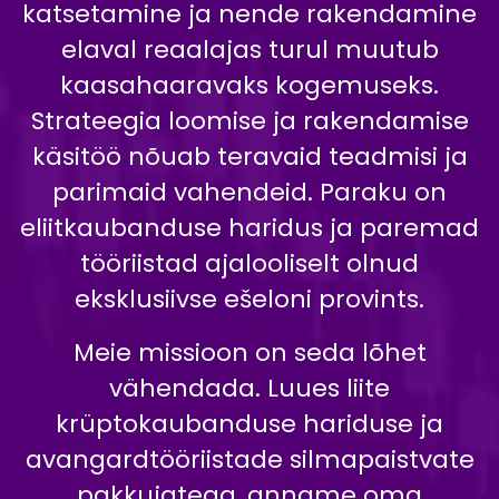
katsetamine ja nende rakendamine
elaval reaalajas turul muutub
kaasahaaravaks kogemuseks.
Strateegia loomise ja rakendamise
käsitöö nõuab teravaid teadmisi ja
parimaid vahendeid. Paraku on
eliitkaubanduse haridus ja paremad
tööriistad ajalooliselt olnud
eksklusiivse ešeloni provints.
Meie missioon on seda lõhet
vähendada. Luues liite
krüptokaubanduse hariduse ja
avangardtööriistade silmapaistvate
pakkujatega, anname oma