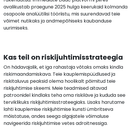
avalikustab praegune 2025 hulga keerukaid kolmanda
osapoole analüütilisi tööriistu, mis suurendavad teie
võimet nutikaks ja andmepõhiseks kaubanduse
uurimiseks.
Kas teil on riskijuhtimisstrateegia
On hädavajalik, et iga rahastaja võtaks omaks kindla
riskimaandamiskava. Teie kauplemispüüdlused ja
riskitaluvus peaksid olema hoolikalt põimitud teie
riskijuhtimise skeemi. Meie teadmised aitavad
patroonidel kindlaks teha oma riskiläve ja kududa see
terviklikuks riskijuhtimisstrateegiaks. Lisaks harutame
lahti kauplemise riskijuhtimise kunsti ümbritseva
mõistatuse, andes seega algajatele võimaluse
navigeerida riskijuhtimise vetes adroitnessiga.