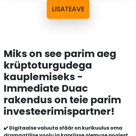
LISATEAVE
Miks on see parim aeg
krüptoturgudega
kauplemiseks -
Immediate Duac
rakendus on teie parim
investeerimispartner!
✔️ Digitaalse valuuta sfäär on kurikuulus oma
dramaatilise voolu ja kapriisse olemuse poolest.