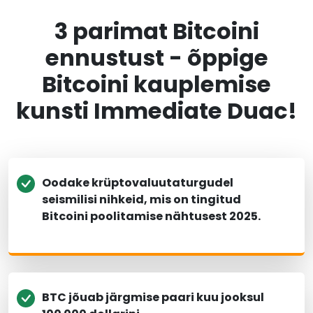
3 parimat Bitcoini
ennustust - õppige
Bitcoini kauplemise
kunsti Immediate Duac!
Oodake krüptovaluutaturgudel
seismilisi nihkeid, mis on tingitud
Bitcoini poolitamise nähtusest 2025.
BTC jõuab järgmise paari kuu jooksul