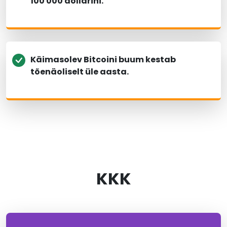
100 000 dollarini.
Käimasolev Bitcoini buum kestab
tõenäoliselt üle aasta.
KKK