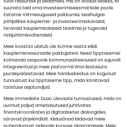
tulvil ressursse ja seadmeid, mis on loodud selleks, et
suunata teid oma investeerimiseesmärkide poole.
Esitame mitmesuguseid pakkumisi, sealhulgas
põhjalikke kauplemis- ja investeerimiskavasid,
teravaid kauplemisalaseid teadmisi ja tugevaid
riskijuhtimisvahendeid.
Meie koostöö ulatub üle kümne aasta eliidi
kauplemisressursside pakkujateni. Need tipptasemel
kolmanda osapoole kommunaalteenused on sujuvalt
integreeritud ja meie platvormil ilma lisatasuta
juurdepääsetavad. Meie hariduskeskus on kogunud
tunnustust kui tipptaseme tipp, mida kinnitavad
tööstuse asjatundjad.
Meie Immediate Duac ülevaate tunnustused, mida on
uurinud paljud ametiasutused juhtivates
finantskroonikates ja digitaalsetes dialoogides,
säravad järjekindlalt. Kiidusõnad kiidavad meie
pühendumust pidevale kursuse rikastamisele. Meie