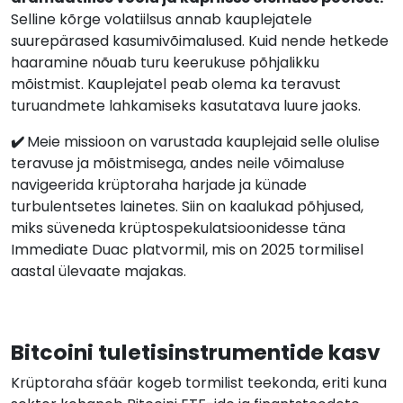
Selline kõrge volatiilsus annab kauplejatele
suurepärased kasumivõimalused. Kuid nende hetkede
haaramine nõuab turu keerukuse põhjalikku
mõistmist. Kauplejatel peab olema ka teravust
turuandmete lahkamiseks kasutatava luure jaoks.
✔️
Meie missioon on varustada kauplejaid selle olulise
teravuse ja mõistmisega, andes neile võimaluse
navigeerida krüptoraha harjade ja künade
turbulentsetes lainetes. Siin on kaalukad põhjused,
miks süveneda krüptospekulatsioonidesse täna
Immediate Duac platvormil, mis on 2025 tormilisel
aastal ülevaate majakas.
Bitcoini tuletisinstrumentide kasv
Krüptoraha sfäär kogeb tormilist teekonda, eriti kuna