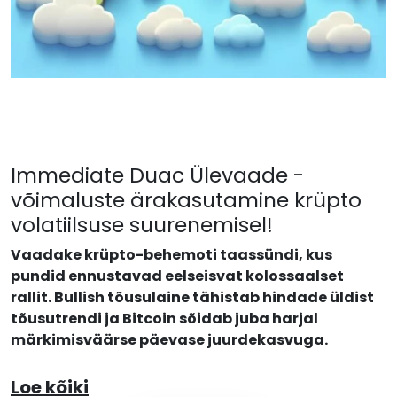
Immediate Duac Ülevaade -
võimaluste ärakasutamine krüpto
volatiilsuse suurenemisel!
Vaadake krüpto-behemoti taassündi, kus
pundid ennustavad eelseisvat kolossaalset
rallit. Bullish tõusulaine tähistab hindade üldist
tõusutrendi ja Bitcoin sõidab juba harjal
märkimisväärse päevase juurdekasvuga.
Loe kõiki