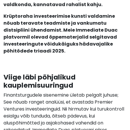
valdkonda, kannatavad rahalist kahju.
Krüptoraha investeerimise kunsti valdamine
nõuab teravate teadmiste ja vankumatu
distsipliini ühendamist. Meie Immediate Duac
platvormil olevad õppematerjalid selgitavad
investeeringute võidukäiguks hädavajalike
põhitõdede triaadi 2025.
Viige läbi põhjalikud
kauplemisuuringud
Finantsturgudele sisenemine ületab pelgalt juhuse;
See nõuab ranget analüüsi, et avastada Premier
Ventures investeeringuid. Nii hirmutav kui turukontroll
esialgu võib tunduda, õitseb pädevus, kui
aluspõhimõtted ja asjakohased vahendid on
rakendatud. Immediate Duac platvormi piires