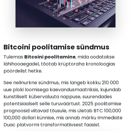
Bitcoini poolitamise sündmus
Tulemas
Bitcoini poolitamine
, mida oodatakse
lähihooaegadel, tõotab krüptoraha kronoloogias
pöördelist hetke.
See nelinurkne sündmus, mis langeb kokku 210 000
uue ploki loomisega kaevandusmaatriksis, kujundab
kunstiliselt kübervaluuta nappuse, suurendades
potentsiaalselt selle turuväärtust. 2025 poolitamise
prognoosid viitavad tõusule, mis ületab BTC 100,000
100,000 dollari künnise, mis annab märku Immediate
Duac platvormi transformatiivsest faasist.