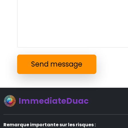
Send message
ImmediateDuac
Remarque importante sur les risques :